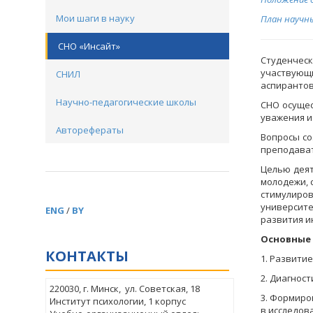
Мои шаги в науку
План научны
СНО «Инсайт»
Студенческ
участвующ
СНИЛ
аспирантов
Научно-педагогические школы
СНО осущес
уважения и
Авторефераты
Вопросы со
преподават
Целью деят
молодежи, 
стимулиро
университе
ENG
/
BY
развития и
Основные 
КОНТАКТЫ
1. Развити
2. Диагнос
220030, г. Минск, ул. Советская, 18
3. Формиро
Институт психологии, 1 корпус
в исследов