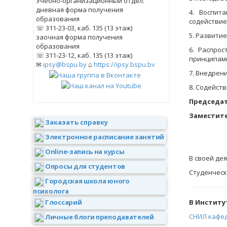
Учебно-организационный отдел:
дневная форма получения
4. Воспит
образования
содействие
☏ 311-23-03, каб. 135 (13 этаж)
5. Развити
заочная форма получения
образования
6. Распро
☏ 311-23-12, каб. 135 (13 этаж)
принципами
✉
ipsy@bspu.by
⌂
https://ipsy.bspu.by
7. Внедрен
8. Содейст
Председат
Заместите
Заказать справку
Электронное расписание занятий
Online-запись на курсы
В своей де
Опросы для студентов
Студенческ
Городская школа юного
психолога
В Институ
Глоссарий
СНИЛ кафед
Личные блоги преподавателей